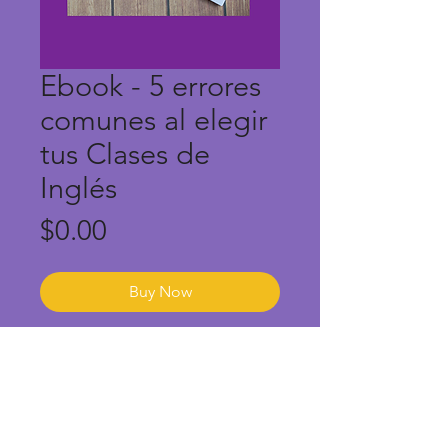
Ebook - 5 errores
comunes al elegir
tus Clases de
Inglés
Price
$0.00
Buy Now
Ebook muy práctico
destacando los 5 errores más
comunes cuando estás en
busca de clases de inglés. Es
importante tener en cuenta