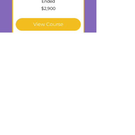
Ended
2,900
$2,900
US
dollars
View Course
CUSTOM ORDER -
30 HRS
Curso online - clase individual.
El alumno elige su horario.